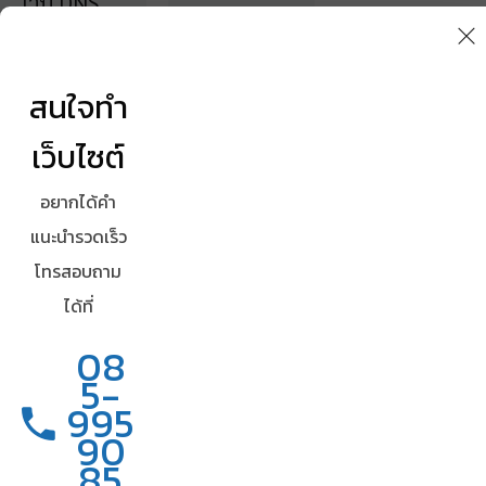
เว็บ DNS
ยังไม่
อัพเดท
สนใจทำ
แก้ไขได้
ด้วยไฟล์
เว็บไซต์
hosts
อยากได้คำ
จัดวางไฟล์
30/04/2565
แนะนำรวดเร็ว
โฟลเดอร์
WINDOW
โทรสอบถาม
Desktop
Window 10
ได้ที่
R
E
08
17/02/2565
A
5-
WINDOW
D
995
M
90
O
R
85
R
E