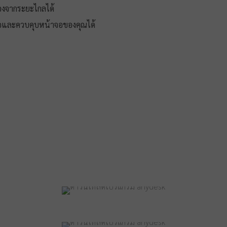
่องจากระยะไกลได้
จอและควบคุบหน้าจอของคุณได้