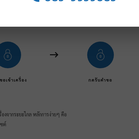
sk แบบง่ายๆ
ขอเข้าเครื่อง
กดรับคำขอ
่องจากระยะไกล หลักการง่ายๆ คือ
ซต์