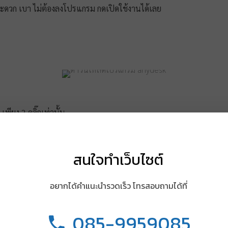
ะดวก เบา ไม่ต้องลงโปรแกรม กดเปิดใช้งานได้เลย
พียง 2 คลิ๊กเท่านั้น
สนใจทำเว็บไซต์
อยากได้คำแนะนำรวดเร็ว โทรสอบถามได้ที่
085-9959085