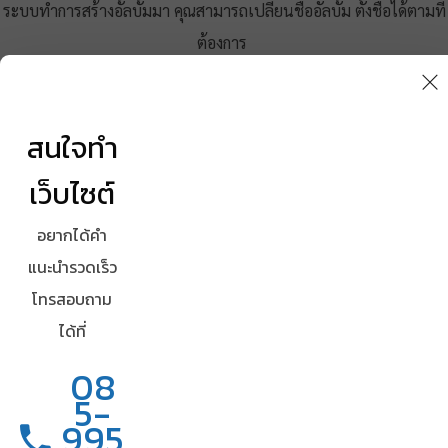
ระบบทำการสร้างอั้ลบั้มมา คุณสามารถเปลี่ยนชื่ออัลบั้ม ตั้งชื่อได้ตามที่
ต้องการ
​จากตัวอย่าง เราทำการเปลี่ยนชื่ออัลบั้มเป็น รูปภาพทำเว็บไซต์
สนใจทำ
เว็บไซต์
อยากได้คำ
แนะนำรวดเร็ว
โทรสอบถาม
ได้ที่
วิธีการแชร์ไฟล์อัลบั้มรูปภาพ GOOGLE
08
PHOTO
5-
995