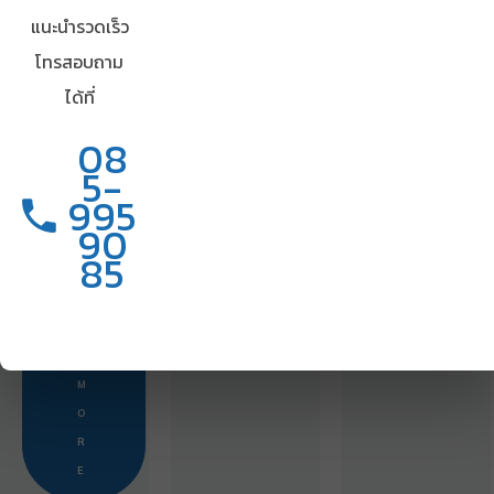
R
แนะนำรวดเร็ว
เขียน
E
โทรสอบถาม
บทความ
A
ได้ที่
เป็นเรื่อง
D
M
08
ง่ายๆ
O
5-
สำหรับคุณ
R
995
E
90
85
R
E
A
D
M
O
R
E