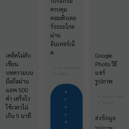
โปรแกรม
ควบคุม
คอมพิวเตอ
ร์ระยะไกล
ผ่าน
อินเทอร์เน็
ต
เคล็ดไม่ลับ
Google
เขียน
Photo วิธี
22/02/2565
บทความบน
แชร์
TOOLS
มือถือผ่าน
รูปภาพ
แอพ 500
R
09/02/2565
คำ เสร็จไว
E
TOOLS
ใช้เวลาไม่
A
เกิน 5 นาที
D
ส่งข้อมูล
M
รูปภาพ