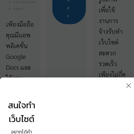
O
10/05/2565
เพื่อใช้
R
TOOLS
E
งานการ
เพียงมือถือ
จ้างรับทำ
คุณมีแอพ
เว็บไซต์
พลิเคชั่น
สะดวก
Google
รวดเร็ว
Docs และ
เพียงไม่กี่ค
ใช้งาน
ลิ๊ก ช่วยให้
คีย์บอร์ด
เราสามารถ
Gboard
สนใจทำ
แชร์ภาพ
เพียงมี 2
เว็บไซต์
กันง่ายได้
สิ่งนี้ จะ
ทำให้งาน
อยากได้คำ