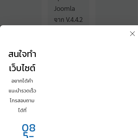
Joomla
จาก V.4.4.2
ไป V.5 แล้ว
เปิดหน้า
สนใจทำ
เว็บขึ้นมา
เจอ Error
เว็บไซต์
500 มีวิธี
อยากได้คำ
แก้ไขดังต่อ
แนะนำรวดเร็ว
ไปนี้ปล.
โทรสอบถาม
อาจจะใช้
ได้ที่
ไม่ได้ทุก
08
เคส
5-