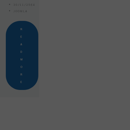
30/11/2564
JOOMLA
R
E
A
D
M
O
R
E