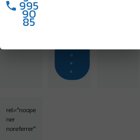
995
90
R
85
E
A
D
M
O
R
E
rel="noope
ner
noreferrer"