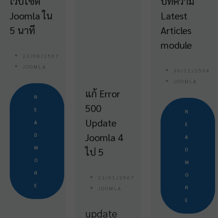
เว็บไซต์
บทความ
Joomla ใน
Latest
5 นาที
Articles
module
22/08/2567
JOOMLA
30/11/2564
JOOMLA
แก้ Error
R
500
E
R
Update
A
E
Joomla 4
D
A
M
ไป 5
D
O
M
R
O
22/01/2567
E
R
JOOMLA
E
update