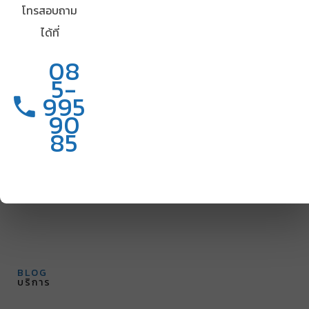
โทรสอบถาม
ได้ที่
30/11/2564
ขั้นตอนทำเว็บ
08
5-
READ
995
MORE
90
85
BLOG
บริการ