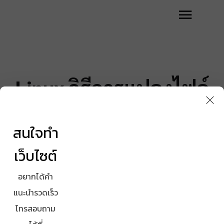
Linux วิธีการแปลงไฟล์
.tar.gz เป็น .tar
สนใจทำ
14/05/2565
LINUX
เว็บไซต์
หน้าหลัก
HOWTO
LINUX
LINUX วิธีการแปลง
อยากได้คำ
แนะนำรวดเร็ว
โทรสอบถาม
Click Here And Start Typing