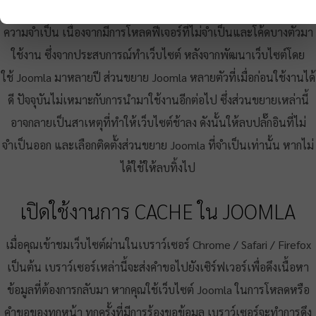
บางครั้ง Plugin, Module, Component ก็มีส่วนทำให้เว็บไซต์ช้าเกิน
ความจำเป็น เนื่องจากมีการโหลดฟีเจอร์ที่ไม่จำเป็นและโค้ดบางตัวมา
ใช้งาน ซึ่งจากประสบการณ์ทำเว็บไซต์ หลังจากพัฒนาเว็บไซต์โดย
ใช้ Joomla มาหลายปี ส่วนขยาย Joomla หลายตัวที่เมื่อก่อนใช้งานได้
ดี ปัจจุบันไม่เหมาะกับการนำมาใช้งานอีกต่อไป ซึ่ง
ส่วนขยายเหล่านี้
อาจกลายเป็นสาเหตุที่ทำให้เว็บไซต์ช้าลง ดังนั้นให้ลบปลั๊กอินที่ไม่
จำเป็นออก และเลือกติดตั้งส่วนขยาย Joomla ที่จำเป็นเท่านั้น หากไม่
ได้ใช้ให้ลบทิ้งไป
เปิดใช้งานการ CACHE ใน JOOMLA
เมื่อคุณเข้าชมเว็บไซต์ผ่านในเบราว์เซอร์ Chrome / Safari / Firefox
เป็นต้น เบราว์เซอร์เหล่านี้จะส่งคำขอไปยังเซิร์ฟเวอร์เพื่อดึงเนื้อหา
ข้อมูลที่ต้องการกลับมา หากคุณใช้เว็บไซต์ Joomla ในการโหลดหรือ
คำขอของทุกหน้า ทุกครั้งที่มีการร้องขอข้อมูล เบราว์เซอร์จะทำการดึง