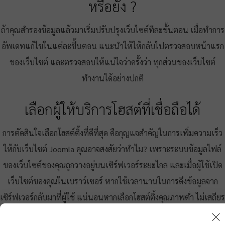
หรือยัง ?
ถ้าคุณสำรองข้อมูลแล้วมาเริ่มปรับปรุงเว็บไซต์ทีละขั้นตอน เมื่อทำการ
อัพเดทแก้ไขในแต่ละขึ้นตอน แนะนำให้ให้กลับไปตรวจสอบหน้าแรก
ของเว็บไซต์ และตรวจสอบให้แน่ใจว่าครั้งว่า ทุกส่วนของเว็บไซต์
ทำงานได้อย่างปกติ
เลือกผู้ให้บริการโฮสต์ที่เชื่อถือได้
การตัดสินใจเลือกโฮสต์ติ้งที่ดีที่สุด คือกุญแจสำคัญในการเพิ่มความเร็ว
ให้กับเว็บไซต์ Joomla คุณอาจสงสัยว่าทำไม? เพราะระบบข้อมูลไฟล์
ของเว็บไซต์ของคุณถูกวางอยู่บนเซิร์ฟเวอร์ระยะไกล และเมื่อผู้ใช้เปิด
เว็บไซต์ของคุณในเบราว์เซอร์ หากใช้เวลานานในการดึงข้อมูลจาก
เซิร์ฟเวอร์กลับมาที่ผู้ใช้ แน่นอนหากเลือกโฮสต์ติ้งคุณภาพต่ำ ไม่เสถียร
ระยะเวลาการโหลดของเว็บไซต์จะเพิ่มสูงขึ้น ยิ่งใช้เวลาในการโหลด