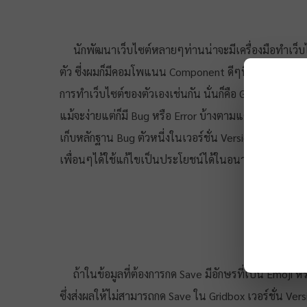
นักพัฒนาเว็บไซต์หลายๆท่านน่าจะมีเครื่องมือทำเว็บไซ
ตัว ซี่งผมก็มีคอมโพแนน Component ดีๆที่ทำงานได้ใ
การทำเว็บไซต์ของตัวเองเช่นกัน นั่นก็คือ Gridbox ค่ายรัส
แม้จะง่ายแต่ก็มี Bug หรือ Error บ้างตามแต่นักพัฒนาจ
เก็บหลักฐาน Bug ตัวหนี่งในเวอร์ชั่น Version: 2.12.8 
เพื่อนๆได้ใช้แก้ไขเป็นประโยชน์ได้ในอนาคต
ถ้าในข้อมูลที่ต้องการกด Save มีอักษรที่เป็น Emoji ห
ซึ่งส่งผลให้ไม่สามารถกด Save ใน Gridbox เวอร์ชั่น Vers