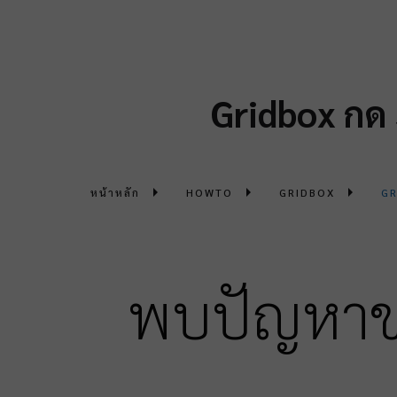
Gridbox กด
หน้าหลัก
HOWTO
GRIDBOX
GR
พบปัญหาขอ