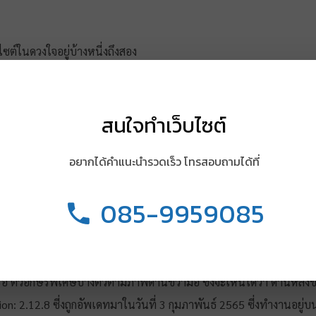
ต์ในดวงใจอยู่บ้างหนี่งถึงสอง
นหลากหลาย CMS ซี่งจะตอบโจทย์
เซีย(รึเปล่า)นั่นเอง การใช้งานถึง
สนใจทำเว็บไซต์
ะบรรจงเขียน วันนี้ผมจึงมาทำการ
ซี่งอาจจะเป็นปัญหาและทางให้
อยากได้คำแนะนำรวดเร็ว โทรสอบถามได้ที่
085-9959085
รือ ตัวอักษรพิเศษบางตัวตามภาพด้านขวามือ ซี่งจะเห็นได้ว่า ด้านหลัง
ion: 2.12.8 ซี่งถูกอัพเดทมาในวันที่ 3 กุมภาพันธ์ 2565 ซี่งทำงานอยู่บ