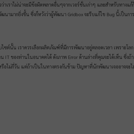
ใจว่าเราไม่น่าจะมีข้อผิดพลาดอื่นๆจากเวอร์ชั่นเก่าๆ และสำหรับทางแก้
นามากยิ่งขึ้น ซี่งก็หวังว่าผู้พัฒนา Gridbox จะรีบแก้ไข Bug นี้เป็นกา
ไซต์นั้น เราควรเลือกผลิตภัณฑ์ที่มีการพัฒนาอยู่ตลอดเวลา เพราะโลก 
IT ของท่านในอนาคตได้ ดังภาพ Error ด้านล่างที่คุณจะได้เห็น ซี่งถ้าห
รือไม่กี่วัน แต่ถ้าเป็นในทางตรงกันข้าม ปัญหาที่นักพัฒนาเจออาจจะไม