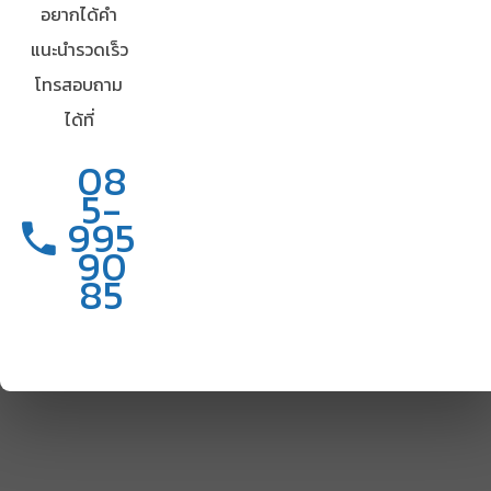
อยากได้คำ
แนะนำรวดเร็ว
โทรสอบถาม
รับทำเว็บไซต์ชลบุรี
รับทำเว็บไซต์ชลบุรี
ได้ที่
Smileplus
Prannathorn
08
5-
รับทำเว็บไซต์คลินิก
รับทำเว็บไซต์คลินิก
995
90
READ
READ
85
MORE
MORE