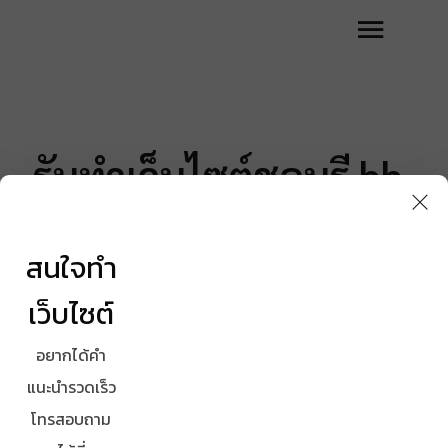
รับทำเว็บไซต์ชลบุรี bb-
bangsaen.com
สนใจทำ
รับทำเว็บโรงแรมที่พัก
11/07/2564
4037 VIEWS
เว็บไซต์
อยากได้คำ
แนะนำรวดเร็ว
โทรสอบถาม